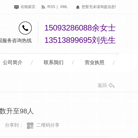
在线留言
RSS
|
XML
您暂无未读询盘信息!
15093286088余女士
13513899695刘先生
国服务咨询热线
公司简介
联系我们
营业执照
返回
数升至98人
二维码分享
分享到：
后部处理设备