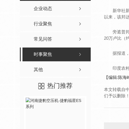
其他
河南捷豹空压机-捷豹福星ES系列
捷豹永磁螺
企业动态
新华社新德
以来，该邦达
捷豹永磁干式无油螺杆机ZS系列
捷豹永磁螺
行业聚焦
捷豹永磁离心鼓风机
捷豹永磁螺
旁遮普邦首
20万卢比（
常见问答
河南捷豹空压机-捷豹福星XS系列10-50HP
捷豹永磁螺
河南空压机-ZLS-2iC永磁变频第四代二级压缩空压机
据报道，警
时事聚焦
河南螺杆式空压机LS系列永磁集成一体式压缩空压机
印度农村经
其他
ZLS-Hi+永磁变频一级压缩空压机
【编辑:陈海
ZLS-Di永磁变频低压大排量空压机
热门推荐
本文转载自
捷豹集成一体式螺杆机
们予以删除
ZLS-A异步同轴直联空压机
配件
捷豹专用油过滤器