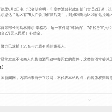
杆真空泵VC-50
活塞式空压机厂家-中压风冷却HET
里8月2日电（记者胡晓明）印度旁遮普邦政府部门官员2日说，该邦
尔恩达兰地区有75人在饮用假酒后死亡，阿姆利则地区和伯达拉地区
杆真空泵VC-20
河南活塞式空压机安装-水冷却W2W4
杆真空泵VC-30
活塞式空压机价格-风冷无油润滑OL
席部长阿马林德尔·辛格称，这一事件是“可耻的”。7名税务官员和
约合2万元人民币）补偿金。
杆真空泵VC-10
活塞式空压机-风冷却二级压缩12.5Bar
河南活塞式空压机-风冷却EC EV EM 4V ET
方已逮捕了25名与此案有关的嫌疑人。
常发生不法商人兜售假酒导致中毒死亡的案件，这类假酒常掺兑
峰】
中国新闻网，内容均来自于互联网，不代表本站观点，内容版权归属
！