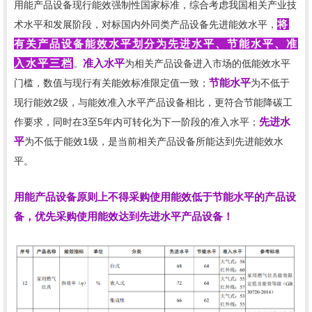
用能产品设备现行能效强制性国家标准，综合考虑我国相关产业技
将
术水平和发展阶段，对标国内外同类产品设备先进能效水平，
有关产品设备能效水平划分为先进水平、节能水平、准
入水平三档
准入水平
。
为相关产品设备进入市场的低能效水平
节能水平
门槛，数值与现行有关能效标准限定值一致；
为不低于
现行能效2级，与能效准入水平产品设备相比，更符合节能降碳工
先进水
作要求，同时在3至5年内可转化为下一阶段的准入水平；
平
为不低于能效1级，是当前相关产品设备所能达到先进能效水
平。
用能产品设备原则上不得采购使用能效低于节能水平的产品设
备，优先采购使用能效达到先进水平产品设备！