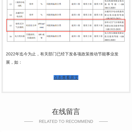
2022年迄今为止，有关部门已经下发各项政策推动节能事业发
展，如：
点击查看原文
在线留言
RELATED TO RECOMMEND